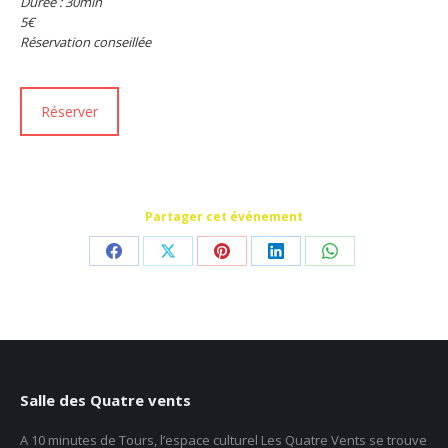
Durée : 30min
5€
Réservation conseillée
Réserver
Partager cet événement
Partager
Partager
Partager
Partager
Partager
sur
sur
sur
sur
sur
Facebook
X
Pinterest
LinkedIn
WhatsApp
Salle des Quatre vents
A 10 minutes de Tours, l’espace culturel Les Quatre Vents se trouve