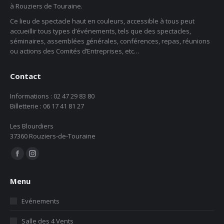
à Rouziers de Touraine.
Ce lieu de spectacle haut en couleurs, accessible à tous peut
accueillir tous types d’événements, tels que des spectacles,
séminaires, assemblées générales, conférences, repas, réunions
ou actions des Comités d’Entreprises, etc…
Contact
Informations : 02 47 29 83 80
Billetterie : 06 17 41 81 27
Les Blourdiers
37360 Rouziers-de-Touraine
Trouvez nous sur :
La
La
page
page
Menu
Facebook
Instagram
s'ouvre
s'ouvre
Evénements
dans
dans
Salle des 4 Vents