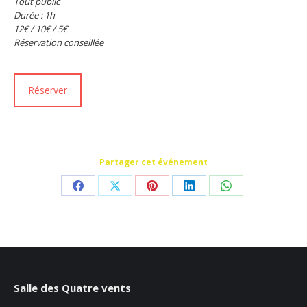
Tout public
Durée : 1h
12€ / 10€ / 5€
Réservation conseillée
Réserver
Partager cet événement
Partager
Partager
Partager
Partager
Partager
sur
sur
sur
sur
sur
Facebook
X
Pinterest
LinkedIn
WhatsApp
Salle des Quatre vents