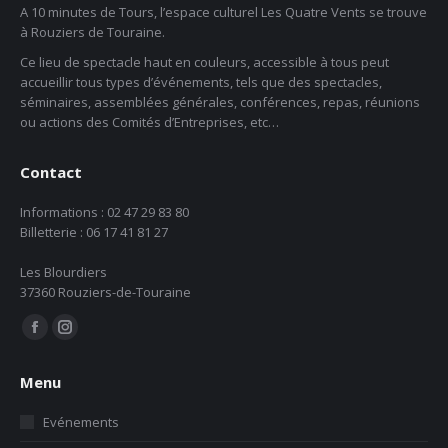
A 10 minutes de Tours, l’espace culturel Les Quatre Vents se trouve
à Rouziers de Touraine.
Ce lieu de spectacle haut en couleurs, accessible à tous peut
accueillir tous types d’événements, tels que des spectacles,
séminaires, assemblées générales, conférences, repas, réunions
ou actions des Comités d’Entreprises, etc…
Contact
Informations : 02 47 29 83 80
Billetterie : 06 17 41 81 27
Les Blourdiers
37360 Rouziers-de-Touraine
Trouvez nous sur :
La
La
page
page
Menu
Facebook
Instagram
s'ouvre
s'ouvre
Evénements
dans
dans